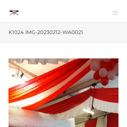
Zum
Inhalt
springen
K1024 IMG-20230212-WA0021