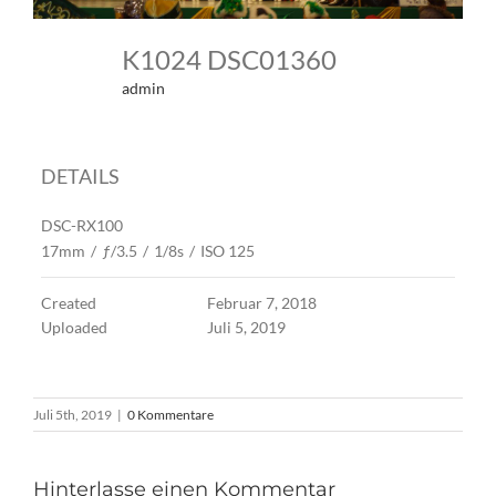
K1024 DSC01360
admin
DETAILS
DSC-RX100
17mm
/
ƒ/3.5
/
1/8s
/
ISO 125
Created
Februar 7, 2018
Uploaded
Juli 5, 2019
Juli 5th, 2019
|
0 Kommentare
Hinterlasse einen Kommentar