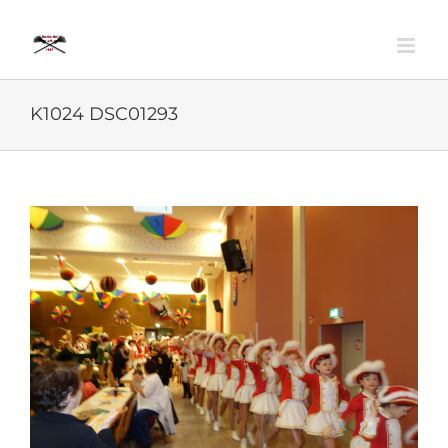
Zum
Inhalt
springen
K1024 DSC01293