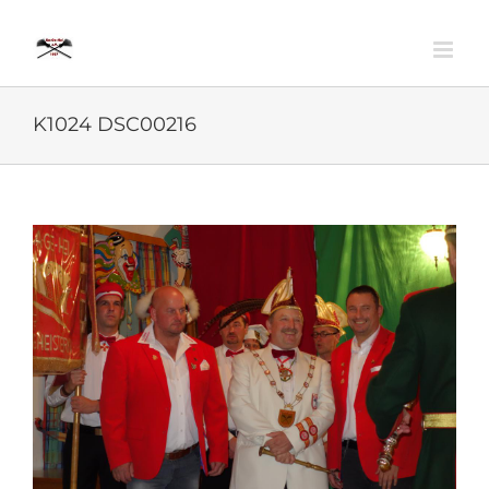
Zum
Inhalt
springen
K1024 DSC00216