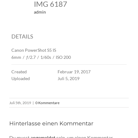
IMG 6187
admin
DETAILS
Canon PowerShot S5 IS
6mm
/
ƒ/2.7
/
1/60s
/
ISO 200
Created
Februar 19, 2017
Uploaded
Juli 5, 2019
Juli 5th, 2019
|
0 Kommentare
Hinterlasse einen Kommentar
Du musst
angemeldet
sein, um einen Kommentar