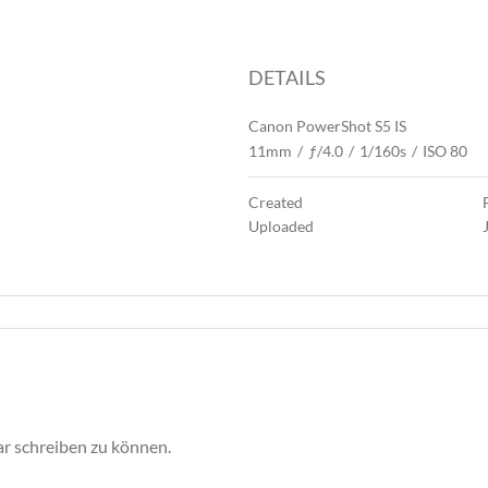
DETAILS
Canon PowerShot S5 IS
11mm
/
ƒ/4.0
/
1/160s
/
ISO 80
Created
Uploaded
r schreiben zu können.