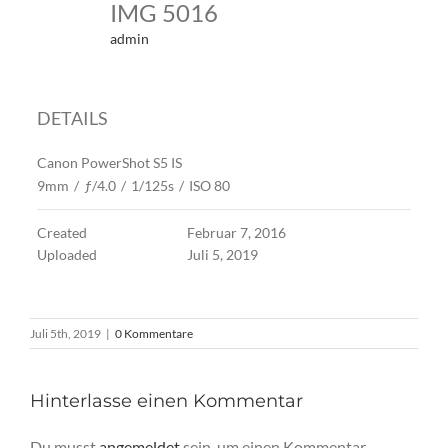
IMG 5016
admin
DETAILS
Canon PowerShot S5 IS
9mm
/
ƒ/4.0
/
1/125s
/
ISO 80
Created
Februar 7, 2016
Uploaded
Juli 5, 2019
Juli 5th, 2019
|
0 Kommentare
Hinterlasse einen Kommentar
Du musst
angemeldet
sein, um einen Kommentar