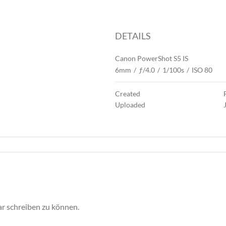
DETAILS
Canon PowerShot S5 IS
6mm
/
ƒ/4.0
/
1/100s
/
ISO 80
Created
Uploaded
r schreiben zu können.