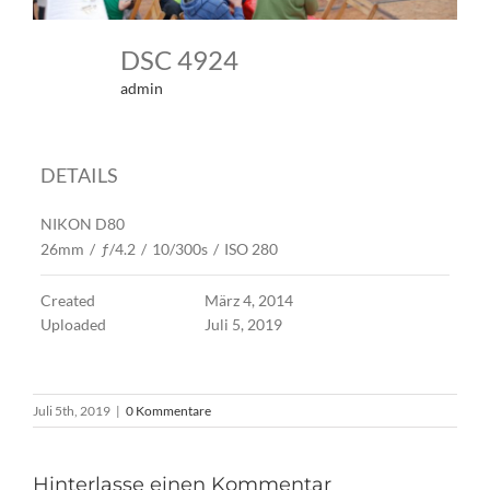
DSC 4924
admin
DETAILS
NIKON D80
26mm
/
ƒ/4.2
/
10/300s
/
ISO 280
Created
März 4, 2014
Uploaded
Juli 5, 2019
Juli 5th, 2019
|
0 Kommentare
Hinterlasse einen Kommentar