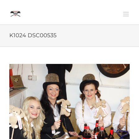
Zum
Inhalt
springen
K1024 DSC00535