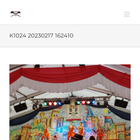
Zum
Inhalt
springen
K1024 20230217 162410