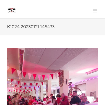
Zum
Inhalt
springen
K1024 20230121 145433