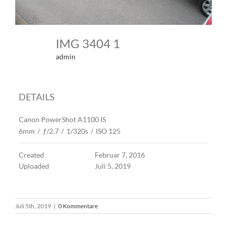
IMG 3404 1
admin
DETAILS
Canon PowerShot A1100 IS
6mm
/
ƒ/2.7
/
1/320s
/
ISO 125
Created
Februar 7, 2016
Uploaded
Juli 5, 2019
Juli 5th, 2019
|
0 Kommentare