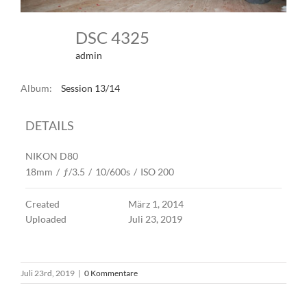
DSC 4325
admin
Album:
Session 13/14
DETAILS
NIKON D80
18mm
/
ƒ/3.5
/
10/600s
/
ISO 200
Created
März 1, 2014
Uploaded
Juli 23, 2019
Juli 23rd, 2019
|
0 Kommentare